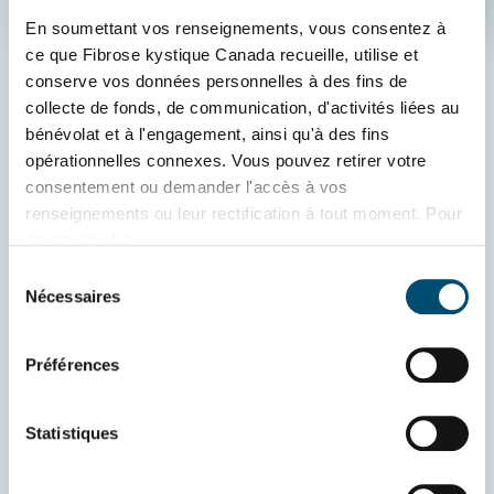
En soumettant vos renseignements, vous consentez à 
ce que Fibrose kystique Canada recueille, utilise et 
conserve vos données personnelles à des fins de 
collecte de fonds, de communication, d'activités liées au 
Les soins de la fibrose 
bénévolat et à l'engagement, ainsi qu'à des fins 
kystique au Canada
opérationnelles connexes. Vous pouvez retirer votre 
consentement ou demander l'accès à vos 
Les cliniques de fibrose kystique (FK) offrent des 
renseignements ou leur rectification à tout moment. Pour 
en savoir plus, 
soins interdisciplinaires spécialisés aux 
consultez 
www.fibrosekystique.ca/confidentialite
.
personnes atteintes de fibrose kystique. Les 40 
Sélection
Nécessaires
du
cliniques de FK du Canada, qui sont situées dans 
consentement
la plupart des grandes villes, se trouvent dans 
des contextes hospitaliers et sont souvent 
Préférences
affiliées à une université. Grâce à leur modèle 
interdisciplinaire, les cliniques proposent aux 
Statistiques
patients un accès à des soins complets de la FK. 
Les cliniques de FK offrent des services aux 