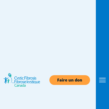
Ressources sur la
fibrose kystique
Nous avons compilé des ressources qui vous
aideront à vous renseigner sur la vie avec la
fibrose kystique. Effectuez une recherche dans
le centre de ressources en cliquant sur l'une
Faire un don
des catégories ou l'un des sujets, ou en
saisissant du texte dans le champ de
recherche.