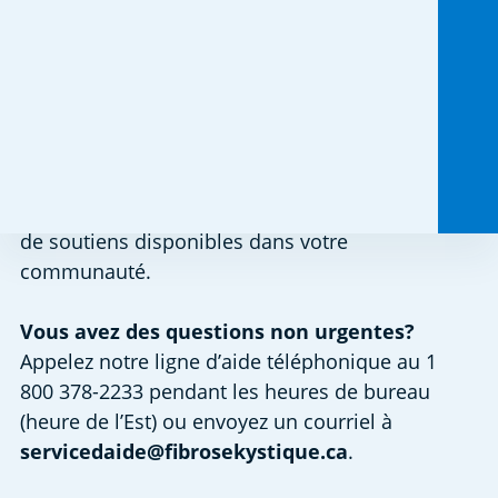
Explorez davantage
: consultez notre
Centre
d’actualités
, le
Centre de blogues
ou la page
Publications
.
Vous cherchez des ressources sur la santé
mentale? Consultez notre nouveau
Centre de
ressources sur la santé mentale
, qui contient
un répertoire d’outils pratiques, de conseils et
de soutiens disponibles dans votre
communauté.
Vous avez des questions non urgentes?
Appelez notre ligne d’aide téléphonique au 1
800 378-2233 pendant les heures de bureau
(heure de l’Est) ou envoyez un courriel à
servicedaide@fibrosekystique.ca
.