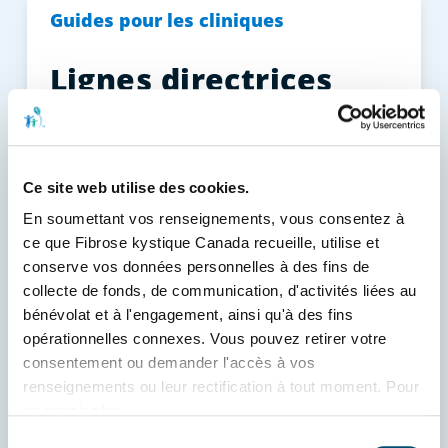
Guides pour les cliniques
Lignes directrices
canadiennes sur le
traitement par
modulateur de la
Ce site web utilise des cookies.
CFTR
En soumettant vos renseignements, vous consentez à 
ce que Fibrose kystique Canada recueille, utilise et 
conserve vos données personnelles à des fins de 
La mucoviscidose touche 4 445
collecte de fonds, de communication, d'activités liées au 
Canadiens. Ces lignes directrices aident
bénévolat et à l'engagement, ainsi qu'à des fins 
opérationnelles connexes. Vous pouvez retirer votre 
les cliniques à gérer le traitement par
consentement ou demander l'accès à vos 
modulateur CFTR, améliorant ainsi la
renseignements ou leur rectification à tout moment. Pour 
survie et la qualité de vie des patients.
en savoir plus, 
consultez 
www.fibrosekystique.ca/confidentialite
.
Sélection