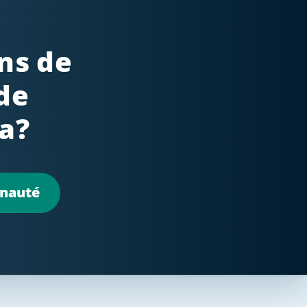
ns de
de
a?
unauté