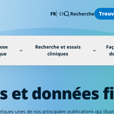
Trouv
FR
EN
Recherche
rose
Recherche et essais
Faç
que
cliniques
d
s et données f
ues-unes de nos principales publications qui illustre