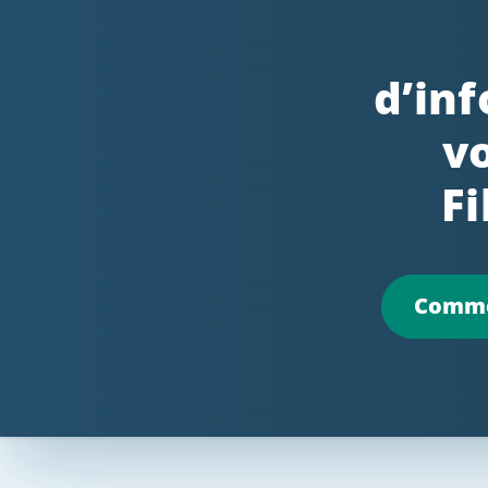
d’in
v
F
Comme