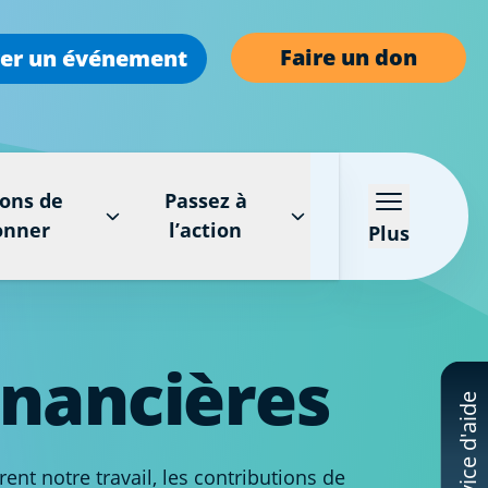
Faire un don
er un événement
ons de
Passez à
onner
l’action
Plus
inancières
Service d'aide
nt notre travail, les contributions de