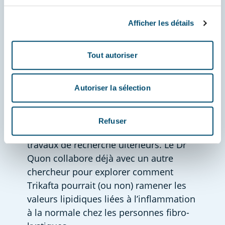
Les objectifs des travaux du Dr Quon 
sont clairs : comprendre l’inflammation 
Afficher les détails
dans différents systèmes organiques, 
cibler les patients qui ont besoin de 
Tout autoriser
plus que des modulateurs de la CFTR 
seuls, et permettre la mise au point de 
médicaments qui ciblent 
Autoriser la sélection
l’inflammation.  
En plus de ces objectifs, les échantillons 
Refuser
sanguins recueillis pourront servir à des 
travaux de recherche ultérieurs. Le Dr 
Quon collabore déjà avec un autre 
chercheur pour explorer comment 
Trikafta pourrait (ou non) ramener les 
valeurs lipidiques liées à l’inflammation 
à la normale chez les personnes fibro-