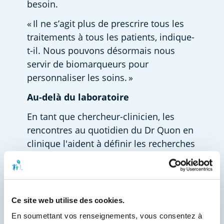
besoin.  
« Il ne s’agit plus de prescrire tous les 
traitements à tous les patients, indique-
t-il. Nous pouvons désormais nous 
servir de biomarqueurs pour 
personnaliser les soins. » 
Au-delà du laboratoire
En tant que chercheur-clinicien, les 
rencontres au quotidien du Dr Quon en 
clinique l'aident à définir les recherches 
qu’il effectue dans son laboratoire et à 
rester bien centré sur les 
préoccupations de la vraie vie. Il est 
plus important que jamais de mener 
Ce site web utilise des cookies.
des travaux pertinents, étant donné que 
En soumettant vos renseignements, vous consentez à 