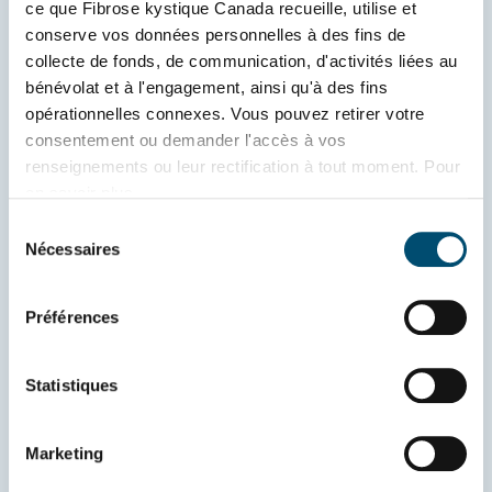
la communauté FK a de nouveaux 
ce que Fibrose kystique Canada recueille, utilise et 
besoins.  
conserve vos données personnelles à des fins de 
collecte de fonds, de communication, d'activités liées au 
« Trikafta aide les poumons, mais il y a 
bénévolat et à l'engagement, ainsi qu'à des fins 
tant d’autres aspects à couvrir : santé 
opérationnelles connexes. Vous pouvez retirer votre 
mentale, vieillissement et diabète, par 
consentement ou demander l'accès à vos 
exemple. Nous devons traiter la 
renseignements ou leur rectification à tout moment. Pour 
personne dans son ensemble, et non 
en savoir plus, 
seulement un aspect de la FK », 
consultez 
www.fibrosekystique.ca/confidentialite
.
Sélection
explique-t-il. 
Nécessaires
du
consentement
Le Dr Quon croit en l’importance des 
Préférences
ressources en santé mentale et 
souligne le manque de soutien à cet 
égard dans les cliniques de FK du 
Statistiques
Canada. 
La vision à long terme 
Marketing