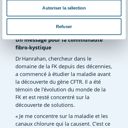
Il reste encore du travail à faire avant 
Autoriser la sélection
d’atteindre l’étape des études cliniques, 
mais l’impact du projet pourrait être 
Refuser
énorme.   
Un message pour la communauté 
fibro-kystique
Dr Hanrahan, chercheur dans le 
domaine de la FK depuis des décennies, 
a commencé à étudier la maladie avant 
la découverte du gène CFTR. Il a été 
témoin de l’évolution du monde de la 
FK et est resté concentré sur la 
découverte de solutions.  
« Je me concentre sur la maladie et les 
canaux chlorure qui la causent. C’est ce 