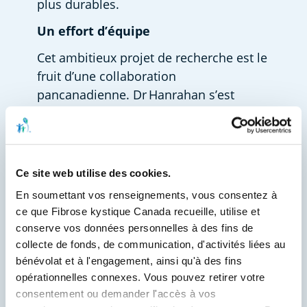
plus durables.  
Un effort d’équipe
Cet ambitieux projet de recherche est le 
fruit d’une collaboration 
pancanadienne. Dr Hanrahan s’est 
associé à ses collègues Dr Kakkar et Dr 
Ding de McGill, ainsi qu’à Dre Hedtrich 
et Dr Carlaw de la University of British 
Columbia. Bien que les outils d’édition 
Ce site web utilise des cookies.
génique soient mis au point à 
En soumettant vos renseignements, vous consentez à 
Vancouver, la plupart des études sur les 
ce que Fibrose kystique Canada recueille, utilise et 
voies respiratoires et l’essentiel du 
conserve vos données personnelles à des fins de 
séquençage et de l’analyse sont réalisés 
collecte de fonds, de communication, d'activités liées au 
à Montréal.  
bénévolat et à l'engagement, ainsi qu'à des fins 
opérationnelles connexes. Vous pouvez retirer votre 
Le financement de Génome Québec et 
consentement ou demander l'accès à vos 
de Fibrose kystique Canada a rendu ce 