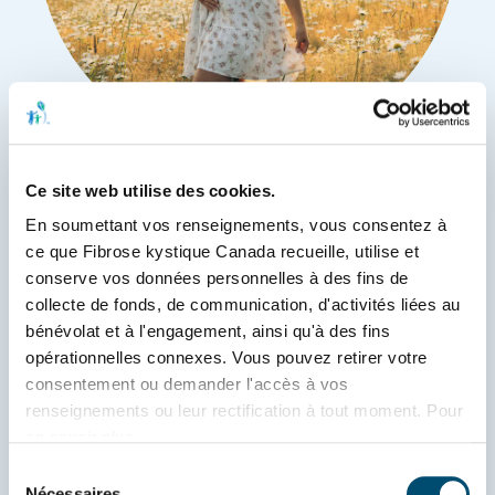
« Se sentir
Ce site web utilise des cookies.
En soumettant vos renseignements, vous consentez à 
acceptée est
ce que Fibrose kystique Canada recueille, utilise et 
conserve vos données personnelles à des fins de 
devenu une
collecte de fonds, de communication, d'activités liées au 
bénévolat et à l'engagement, ainsi qu'à des fins 
nécessité. »
opérationnelles connexes. Vous pouvez retirer votre 
consentement ou demander l'accès à vos 
renseignements ou leur rectification à tout moment. Pour 
en savoir plus, 
consultez 
www.fibrosekystique.ca/confidentialite
.
Sélection
Puis, tout a basculé le 8 novembre 2021. 
Nécessaires