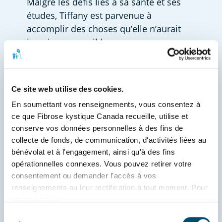
Malgré les défis liés à sa santé et ses 
études, Tiffany est parvenue à 
accomplir des choses qu’elle n’aurait 
jamais cru possibles.  
« L’un des plus grands moments de 
Ce site web utilise des cookies.
fierté a été de terminer mes cours avec 
En soumettant vos renseignements, vous consentez à 
les notes que j’espérais, tout en luttant 
ce que Fibrose kystique Canada recueille, utilise et 
contre une infection respiratoire qui m’a 
conserve vos données personnelles à des fins de 
forcée à être hospitalisée », confie-t-
collecte de fonds, de communication, d'activités liées au 
elle. « Cela a demandé énormément de 
bénévolat et à l'engagement, ainsi qu'à des fins 
persévérance, mais je me suis prouvé 
opérationnelles connexes. Vous pouvez retirer votre 
que rien n’était impossible. » 
consentement ou demander l'accès à vos 
renseignements ou leur rectification à tout moment. Pour 
en savoir plus, 
Aujourd’hui, Tiffany espère inspirer 
consultez 
www.fibrosekystique.ca/confidentialite
.
Sélection