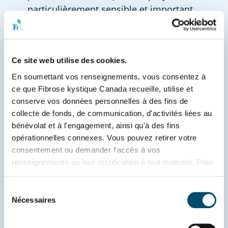
particulièrement sensible et important, 
car il visait à aider les cliniciens à mieux 
comprendre et mieux servir les patients 
2SLGBTQI+. Ce fut le projet le plus 
Ce site web utilise des cookies.
pratique sur lequel j’ai eu l’occasion de 
travailler de manière indépendante, et il 
En soumettant vos renseignements, vous consentez à 
ce que Fibrose kystique Canada recueille, utilise et 
m’a permis de faire une vraie 
conserve vos données personnelles à des fins de 
différence. »
collecte de fonds, de communication, d'activités liées au 
En occupant un emploi d’été à FK 
bénévolat et à l'engagement, ainsi qu'à des fins 
Canada, Christina a pu façonner ses 
opérationnelles connexes. Vous pouvez retirer votre 
consentement ou demander l'accès à vos 
aspirations de demain ainsi que ses 
renseignements ou leur rectification à tout moment. Pour 
objectifs professionnels. Être témoin de 
en savoir plus, 
l’impact que FK Canada a exercé sur les 
consultez 
www.fibrosekystique.ca/confidentialite
.
Sélection
personnes fibro-kystiques l’a inspirée à 
Nécessaires
du
poursuivre une carrière axée sur le 
consentement
vieillissement et la santé, tout en 