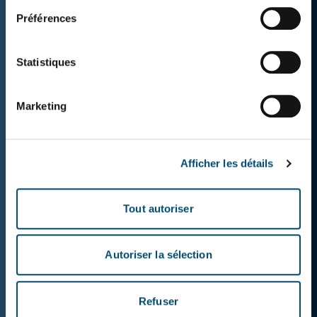
Préférences
Statistiques
Marketing
Afficher les détails
Tout autoriser
La FK et les
Autoriser la sélection
médicaments au
Refuser
Canada