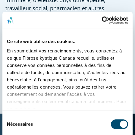
travailleur social, pharmacien et autres. 
Il est important de communiquer régulièrement 
avec votre équipe de soins, pour qu’elle soit au 
courant de tout changement ou nouveau défi 
Ce site web utilise des cookies.
dans votre vie. Votre plan de traitement pourra 
En soumettant vos renseignements, vous consentez à 
ainsi évoluer et rester adapté à vos besoins. 
ce que Fibrose kystique Canada recueille, utilise et 
Le rôle de Fibrose kystique Canada dans la 
conserve vos données personnelles à des fins de 
prestation des soins de la FK
collecte de fonds, de communication, d'activités liées au 
bénévolat et à l'engagement, ainsi qu'à des fins 
Normes et lignes directrices de soins
opérationnelles connexes. Vous pouvez retirer votre 
consentement ou demander l'accès à vos 
renseignements ou leur rectification à tout moment. Pour 
en savoir plus, 
consultez 
www.fibrosekystique.ca/confidentialite
.
Sélection
Nécessaires
du
consentement