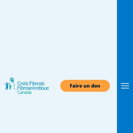
Soins et traitement
de la FK
Nous sommes fiers de collaborer avec les
professionnels des soins de la FK du Canada
pour appuyer l’excellence en matière de soins
Faire un don
cliniques de la FK. Vous trouverez ici des
renseignements sur les soins, y compris la
manière de trouver une clinique de FK au
Canada, la prestation des soins de la FK et
l’accès aux nouveaux traitements.