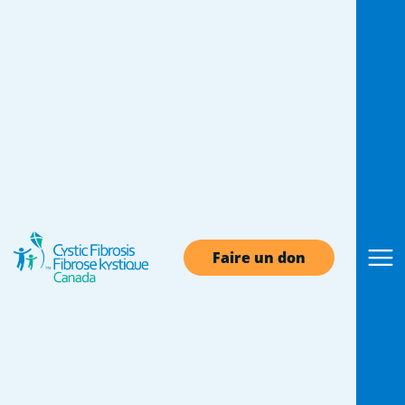
Défense des droits à
FK Canada
Fibrose kystique Canada joue le rôle de porte-
parole pour les personnes atteintes de fibrose
Faire un don
kystique (FK). Au cours des dernières années,
nous avons mené des initiatives percutantes au
Canada, veillant à ce que les besoins des
Canadiens atteints de FK soient entendus par
les plus hautes instances gouvernementales du
pays, et militant pour des changements