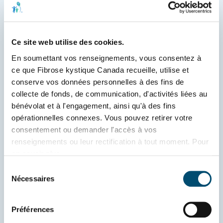
nécessaires pour les Canadiens atteints de
fibrose kystique (FK). Au fil des ans, nous
avons exercé des pressions aux niveaux
Ce site web utilise des cookies.
fédéral, provincial et territorial, toujours en
collaboration avec la communauté fibro-
En soumettant vos renseignements, vous consentez à 
ce que Fibrose kystique Canada recueille, utilise et 
kystique. Ces efforts ont porté leurs fruits.
conserve vos données personnelles à des fins de 
Pensons notamment aux modifications
collecte de fonds, de communication, d'activités liées au 
apportées à la
Loi de l’impôt sur le revenu
en
bénévolat et à l'engagement, ainsi qu'à des fins 
2000 ou à la mise en œuvre du programme
opérationnelles connexes. Vous pouvez retirer votre 
universel de dépistage néonatal de la FK
consentement ou demander l'accès à vos 
partout au Canada en 2017. Nous
renseignements ou leur rectification à tout moment. Pour 
continuons de travailler avec notre
en savoir plus, 
communauté pour améliorer le soutien en
consultez 
www.fibrosekystique.ca/confidentialite
.
Sélection
santé mentale, les mesures d’aide aux
Nécessaires
du
personnes handicapées et l’aide
consentement
financière.
Préférences