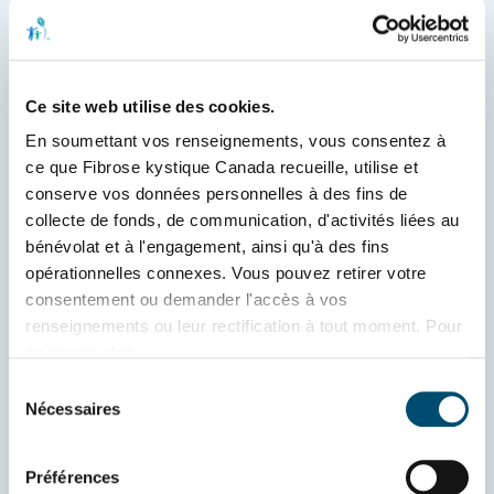
vivre la magie d’un camp d’été sans 
avoir à quitter leur domicile. Ce camp a 
été bien plus qu’une simple activité de 
Ce site web utilise des cookies.
divertissement; il visait à bâtir une 
En soumettant vos renseignements, vous consentez à 
communauté où les jeunes atteints de 
ce que Fibrose kystique Canada recueille, utilise et 
FK et leurs frères et sœurs peuvent 
conserve vos données personnelles à des fins de 
échanger, partager leurs expériences et 
collecte de fonds, de communication, d'activités liées au 
se soutenir mutuellement, contribuant 
bénévolat et à l'engagement, ainsi qu'à des fins 
ainsi à atténuer le sentiment 
opérationnelles connexes. Vous pouvez retirer votre 
d’isolement. Les campeurs sont 
consentement ou demander l'accès à vos 
encouragés à rester en contact par 
renseignements ou leur rectification à tout moment. Pour 
l’entremise de la plateforme 
en savoir plus, 
consultez 
www.fibrosekystique.ca/confidentialite
.
communautaire Upopolis et à participer 
Sélection
Nécessaires
aux rencontres virtuelles à venir. Ceux 
du
consentement
qui souhaitent être informés des 
prochaines éditions du camp et d’autres 
Préférences