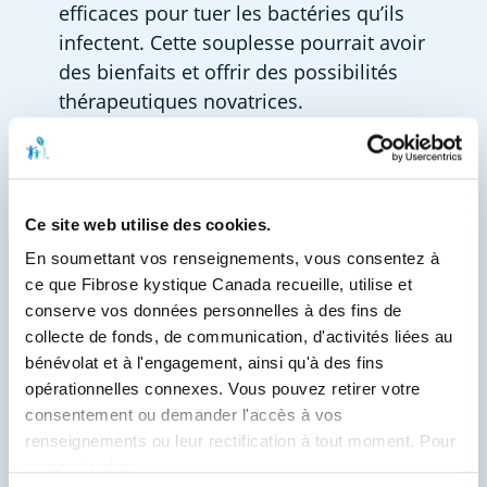
efficaces pour tuer les bactéries qu’ils 
infectent. Cette souplesse pourrait avoir 
des bienfaits et offrir des possibilités 
thérapeutiques novatrices.  
Dites-nous comment vos travaux 
pourraient répondre à l’une des 
priorités de recherche en santé de la 
Ce site web utilise des cookies.
communauté FK, soit d’améliorer la 
détection et le traitement des 
En soumettant vos renseignements, vous consentez à 
ce que Fibrose kystique Canada recueille, utilise et 
infections des voies respiratoires? 
conserve vos données personnelles à des fins de 
Notre objectif premier est de mettre fin 
collecte de fonds, de communication, d'activités liées au 
aux infections bactériennes. Nous 
bénévolat et à l'engagement, ainsi qu'à des fins 
utilisons 
Burkholderia
 comme modèle 
opérationnelles connexes. Vous pouvez retirer votre 
consentement ou demander l'accès à vos 
de phagothérapie, une approche 
renseignements ou leur rectification à tout moment. Pour 
jusqu’ici inexplorée. Si nos efforts 
en savoir plus, 
portent leurs fruits avec 
Burkholderia
, 