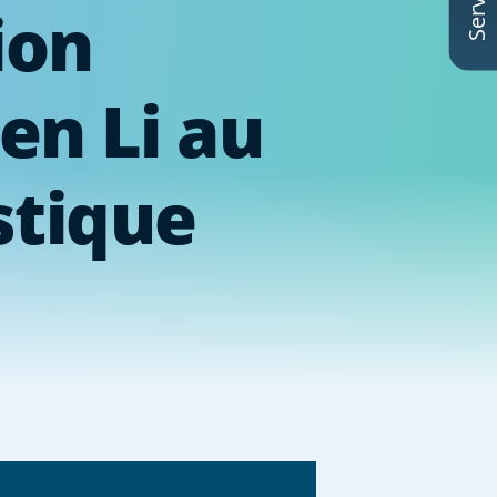
ion
en Li au
ystique