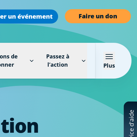
Faire un don
er un événement
ons de
Passez à
onner
l’action
Plus
Service d'aide
ation