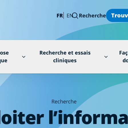
Trouv
FR
EN
Recherche
rose
Recherche et essais
Faç
que
cliniques
d
Recherche
oiter l’inform