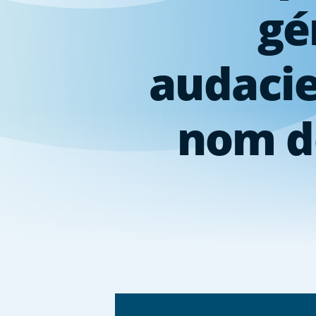
gé
audacie
nom de