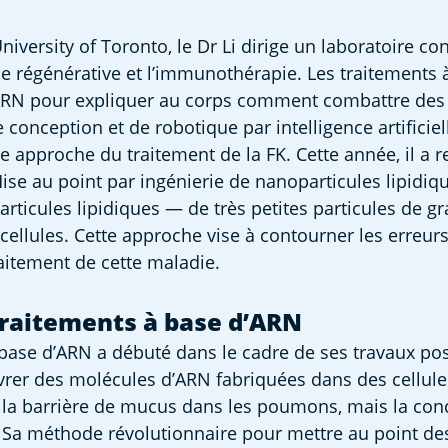
iversity of Toronto, le Dr Li dirige un laboratoire co
 régénérative et l’immunothérapie. Les traitements à
ARN pour expliquer au corps comment combattre des ma
nception et de robotique par intelligence artificielle
e approche du traitement de la FK. Cette année, il a r
Mise au point par ingénierie de nanoparticules lipidi
articules lipidiques — de très petites particules de gr
ellules. Cette approche vise à contourner les erreurs
itement de cette maladie.  
 traitements à base d’ARN
 base d’ARN a débuté dans le cadre de ses travaux pos
 livrer des molécules d’ARN fabriquées dans des cellu
s la barrière de mucus dans les poumons, mais la conc
. Sa méthode révolutionnaire pour mettre au point de