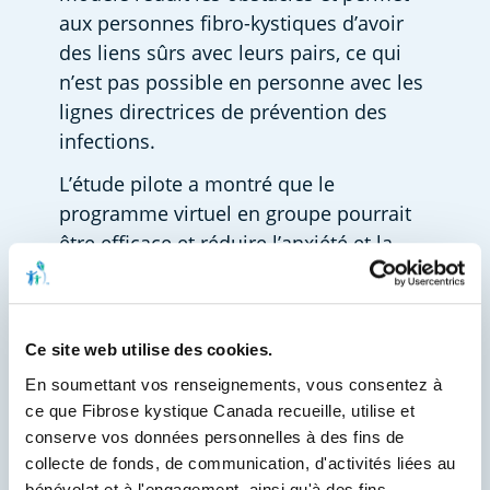
aux personnes fibro-kystiques d’avoir 
des liens sûrs avec leurs pairs, ce qui 
n’est pas possible en personne avec les 
lignes directrices de prévention des 
infections. 
L’étude pilote a montré que le 
programme virtuel en groupe pourrait 
être efficace et réduire l’anxiété et la 
dépression à des niveaux semblables à 
ceux obtenus dans le cadre du modèle 
original de thérapie en personne. De 
Ce site web utilise des cookies.
plus, les participants ont fait des 
En soumettant vos renseignements, vous consentez à 
commentaires très positifs, qualifiant le 
ce que Fibrose kystique Canada recueille, utilise et 
programme d’encourageant, utile et 
conserve vos données personnelles à des fins de 
accessible. 
collecte de fonds, de communication, d'activités liées au 
bénévolat et à l'engagement, ainsi qu'à des fins 