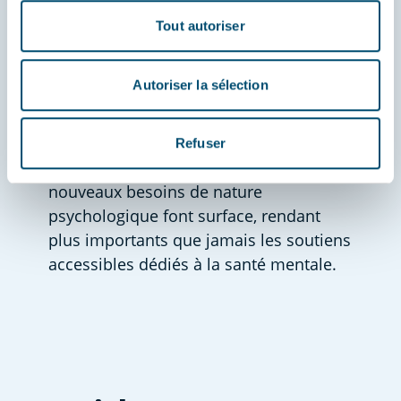
atteintes de FK risquent davantage de 
Tout autoriser
faire face à des défis de santé mentale, 
qui sont souvent aggravés par le besoin 
Autoriser la sélection
d’éviter les contacts directs avec 
d’autres personnes fibro-kystiques. 
Puisque les personnes atteintes de FK 
Refuser
vivent maintenant plus longtemps, de 
nouveaux besoins de nature 
psychologique font surface, rendant 
plus importants que jamais les soutiens 
accessibles dédiés à la santé mentale. 