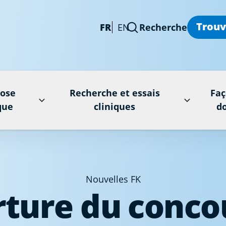
Trouv
FR
EN
Recherche
rose
Recherche et essais
Faç
que
cliniques
d
Nouvelles FK
ture du conco