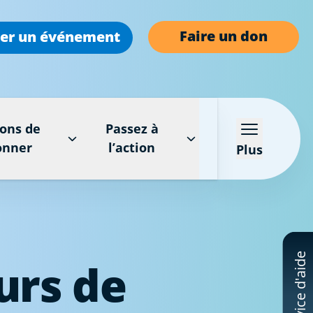
Faire un don
er un événement
ons de
Passez à
onner
l’action
Plus
Service d'aide
urs de