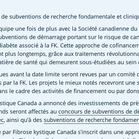
as de subventions de recherche fondamentale et cliniq
quipe une fois de plus avec la Société canadienne du 
ubventions de démarrage portant sur le risque de can
e diabète associé à la FK. Cette approche de cofinancem
t plus longtemps, grâce aux traitements révolutionnai
atière de santé qui demeurent sous-étudiées au sein d
s avant la date limite seront revues par un comité d'
par la FK. Les projets le mieux notés recevront une 
ns le cadre des activités de financement ou par dons
kystique Canada a annoncé des investissements de près
nds seront affectés au 
concours de subventions de 
ec
, ainsi qu’à des 
subventions de recherche fondament
par Fibrose kystique Canada s’inscrit dans une approc